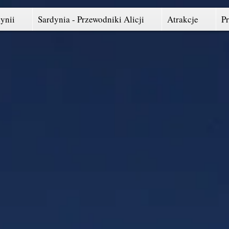
ynii
Sardynia - Przewodniki Alicji
Atrakcje
P