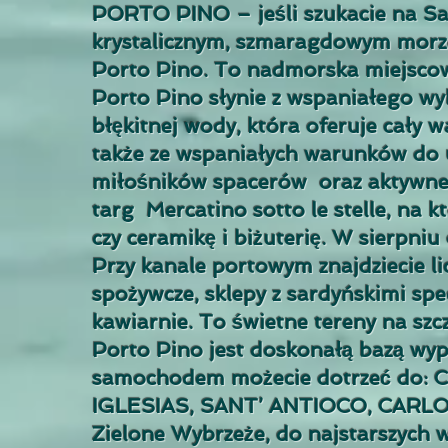
PORTO PINO – jeśli szukacie na Sar
krystalicznym, szmaragdowym morze
Porto Pino. To nadmorska miejsco
Porto Pino słynie z wspaniałego wyb
błękitnej wody, która oferuje cały 
także ze wspaniałych warunków do u
miłośników spacerów oraz aktywne
targ Mercatino sotto le stelle, na 
czy ceramikę i biżuterię. W sierpniu
Przy kanale portowym znajdziecie li
spożywcze, sklepy z sardyńskimi spec
kawiarnie. To świetne tereny na szcz
Porto Pino jest doskonałą bazą wyp
samochodem możecie dotrzeć do:
IGLESIAS, SANT’ ANTIOCO, CARLOFO
Zielone Wybrzeże, do najstarszych 