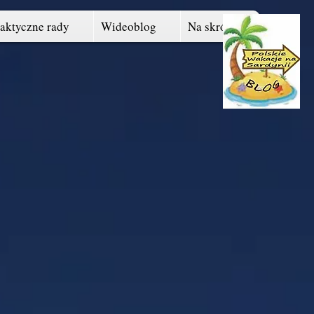
raktyczne rady
Wideoblog
Na skróty