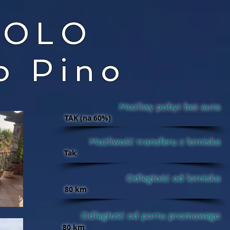
AOLO
to Pino
Możliwy pobyt bez auta
TAK (na 60%)
Możliwość transferu z lotniska
Tak
Odległość od lotniska
80 km
Odległość od portu promowego
80 km