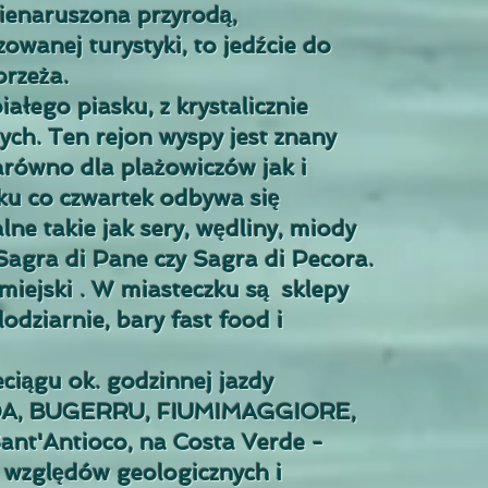
ienaruszona przyrodą,
anej turystyki, to jedźcie do
rzeża.
ałego piasku, z krystalicznie
wych. Ten rejon wyspy jest znany
równo dla plażowiczów jak i
ku co czwartek odbywa się
ne takie jak sery, wędliny, miody
 Sagra di Pane czy Sagra di Pecora.
 miejski . W miasteczku są sklepy
odziarnie, bary fast food i
ciągu ok. godzinnej jazdy
BIDA, BUGERRU, FIUMIMAGGIORE,
nt'Antioco, na Costa Verde -
e względów geologicznych i