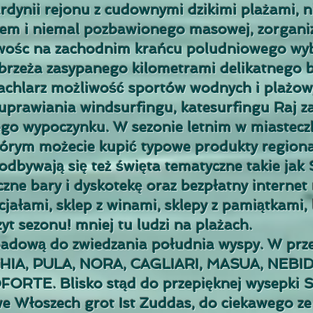
dynii rejonu z cudownymi dzikimi plażami, n
m i niemal pozbawionego masowej, zorganizow
wośc na zachodnim krańcu poludniowego wyb
rzeża zasypanego kilometrami delikatnego bi
wachlarz możliwość sportów wodnych i plażo
prawiania windsurfingu, katesurfingu Raj za
go wypoczynku. W sezonie letnim w miastecz
którym możecie kupić typowe produkty regional
 odbywają się też święta tematyczne takie jak
czne bary i dyskotekę oraz bezpłatny internet
jałami, sklep z winami, sklepy z pamiątkami, l
yt sezonu! mniej tu ludzi na plażach.
adową do zwiedzania południa wyspy. W prze
 CHIA, PULA, NORA, CAGLIARI, MASUA, NE
RTE. Blisko stąd do przepięknej wysepki Sa
we Włoszech grot Ist Zuddas, do ciekawego z