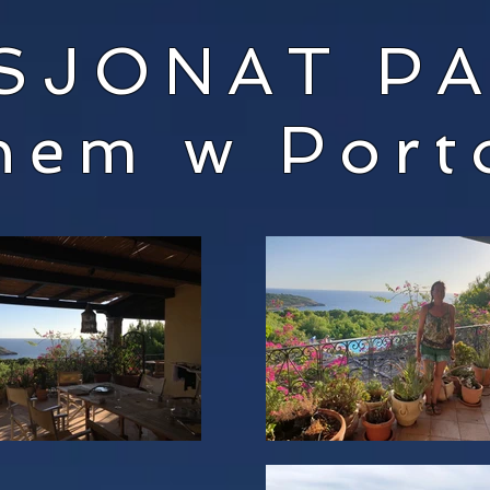
SJONAT P
nem w Por