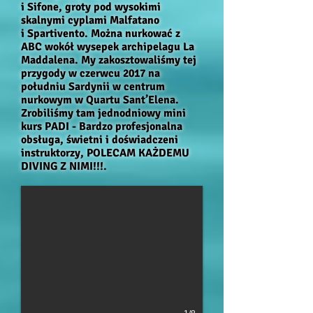
i Sifone, groty pod wysokimi
skalnymi cyplami Malfatano
i Spartivento. Można nurkować z
ABC wokół wysepek archipelagu La
Maddalena. My zakosztowaliśmy tej
przygody w czerwcu 2017 na
południu Sardynii w centrum
nurkowym w Quartu Sant’Elena.
Zrobiliśmy tam jednodniowy mini
kurs PADI - Bardzo profesjonalna
obsługa, świetni i doświadczeni
instruktorzy, POLECAM KAŻDEMU
DIVING Z NIMI!!!.