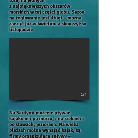
tutaj na jednych
z najpiękniejszych obszarów
morskich w tej części globu. Sezon
na żeglowanie jest długi – można
zacząć już w kwietniu a skończyć w
listopadzie.
1/7
Kajaki
Na Sardynii możecie pływać
kajakiem i po morzu, i na rzekach i
po stawach, jeziorach. Na wielu
plażach można wynająć kajak, są
firmy organizujące spływy –