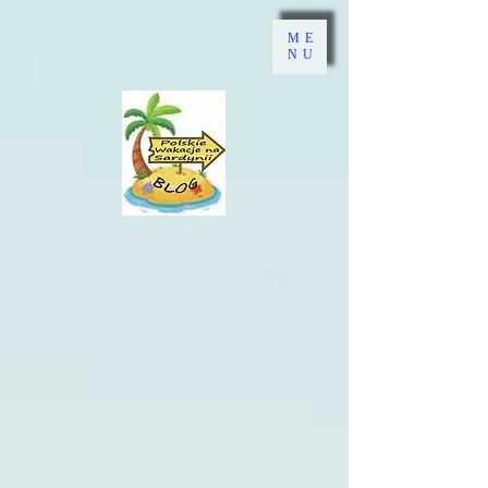
ME
NU