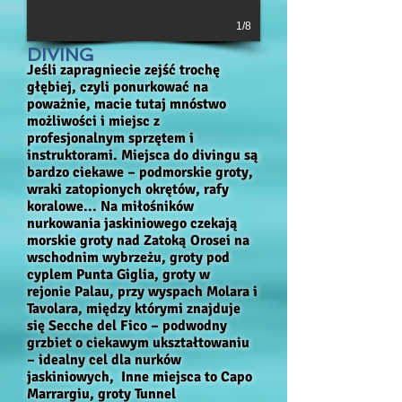
1/8
DIVING
Jeśli zapragniecie zejść trochę
głębiej, czyli ponurkować na
poważnie, macie tutaj mnóstwo
możliwości i miejsc z
profesjonalnym sprzętem i
instruktorami. Miejsca do divingu są
bardzo ciekawe – podmorskie groty,
wraki zatopionych okrętów, rafy
koralowe... Na miłośników
nurkowania jaskiniowego czekają
morskie groty nad Zatoką Orosei na
wschodnim wybrzeżu, groty pod
cyplem Punta Giglia, groty w
rejonie Palau, przy wyspach Molara i
Tavolara, między którymi znajduje
się Secche del Fico – podwodny
grzbiet o ciekawym ukształtowaniu
– idealny cel dla nurków
jaskiniowych, Inne miejsca to Capo
Marrargiu, groty Tunnel