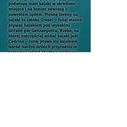
podwiozą wam kajaki w określone
miejsce i na koniec odwiozą z
powrotem lądem. Piękne tereny na
kajaki to zatoka Orosei – tutaj można
pływać kajakiem pod wysokimi
klifami gór Gennargentu. Rzeka, na
której najczęściej widać kajaki jest
Cedrino – tutaj pływa się kajakiem
wśród bardzo dzikich przyrodniczo
terenów i wśród ptactwa wodnego.
Ceny wynajęcia kajaków –
pojedynczy na godzinę od 10 do 20
euro, na 4 godziny – od 22 do 40
euro, na cały dzień – 2 osobowy od
50 do 70 euro.