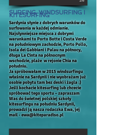
1/8
SURFING, WINDSURFING I
KITESURFING
Sardynia słynie z dobrych warunków do
surfowania w każdej odmianie.
Najsłynniejsze miejsca z dobrymi
warunkami to Porto Botte i Costa Verde
na południowym zachodzie, Porto Pollo,
Isola dei Gabbiani i Palau na północy,
długa La Cinta na północnym
wschodzie, plaże w rejonie Chia na
południu.
Ja spróbowałam w 2015 windsurfingu
właśnie na Sardynii i nie wyobrażam już
osobie pobytu tam bez deski i żagla :)
Jeśli kochacie kitesurfing lub chcecie
spróbować tego sportu – zapraszam
Was do świetnej polskiej szkoły
kitesurfingu na południu Sardynii,
prowadzi ją nasza rodaczka Ewa, jej
mail -
ewa@kiteparadiso.pl