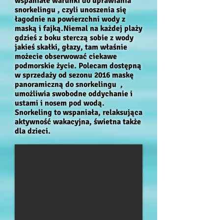
wspaniałe warunki do uprawiania
snorkelingu , czyli unoszenia się
łagodnie na powierzchni wody z
maską i fajką.Niemal na każdej plaży
gdzieś z boku sterczą sobie z wody
jakieś skałki, głazy, tam właśnie
możecie obserwować ciekawe
podmorskie życie. Polecam dostępną
w sprzedaży od sezonu 2016 maskę
panoramiczną do snorkelingu ,
umożliwia swobodne oddychanie i
ustami i nosem pod wodą.
Snorkeling to wspaniała, relaksująca
aktywność wakacyjna, świetna także
dla dzieci.