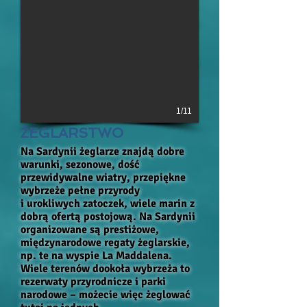
1/11
ŻEGLARSTWO
Na Sardynii żeglarze znajdą dobre
warunki, sezonowe, dość
przewidywalne wiatry, przepiękne
wybrzeże pełne przyrody
i urokliwych zatoczek, wiele marin z
dobrą ofertą postojową. Na Sardynii
organizowane są prestiżowe,
międzynarodowe regaty żeglarskie,
np. te na wyspie La Maddalena.
Wiele terenów dookoła wybrzeża to
rezerwaty przyrodnicze i parki
narodowe – możecie więc żeglować