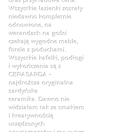
oraz przykładowa cena.
Wszystkie łazienki zostały
niedawno kompletnie
odnowione, na
werandach na gości
czekają wygodne meble,
fotele z poduchami.
Wszystkie kafelki, podłogi
i wykończenia są z
CERASARDA -
najdroższa oryginalna
sardyńska
ceramika. Dawno nie
widziałam tak ze smakiem
i kreatywnością
urządzonych