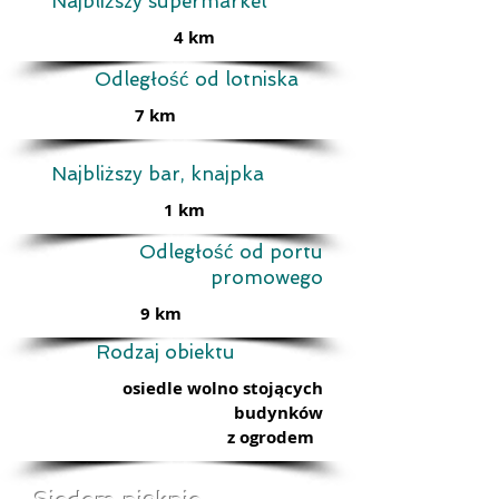
Najbliższy supermarket
4 km
Odległość od lotniska
7 km
Najbliższy bar, knajpka
1 km
Odległość od portu
promowego
9 km
Rodzaj obiektu
osiedle wolno stojących
budynków
z ogrodem