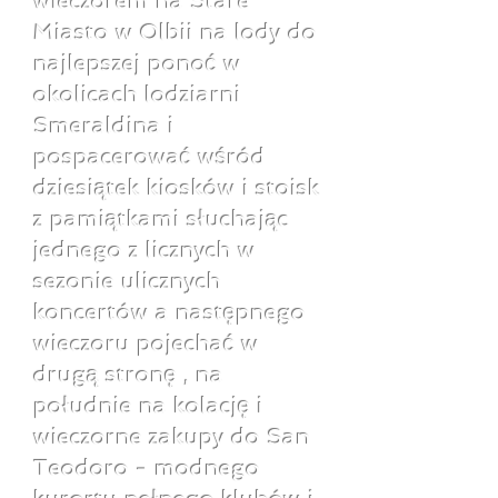
wieczorem na Stare
Miasto w Olbii na lody do
najlepszej ponoć w
okolicach lodziarni
Smeraldina i
pospacerować wśród
dziesiątek kiosków i stoisk
z pamiątkami słuchając
jednego z licznych w
sezonie ulicznych
koncertów a następnego
wieczoru pojechać w
drugą stronę , na
południe na kolację i
wieczorne zakupy do San
Teodoro - modnego