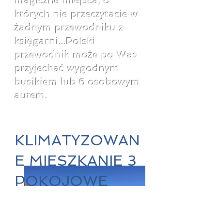
magiczne miejsca, o
których nie przeczytacie w
żadnym przewodniku z
księgarni...Polski
przewodnik może po Was
przyjechać wygodnym
busikiem lub 6 osobowym
autem.
KLIMATYZOWAN
E MIESZKANIE 3
POKOJOWE
4 osobowe