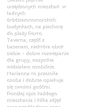
Siedem pięknie
urządzonych mieszkań w
ładnych
śródziemnomorskich
budynkach, na piechotę
do plaży Porto
Taverna, część z
basenem, niektóre obok
siebie - dobre rozwiązanie
dla grupy, wszystkie
widziałam osobiście.
Marianna to przemiła
osoba i dobrze opiekuje
się swoimi gośćmi.
Poniżej opis każdego
mieszkania i kilka zdjęć