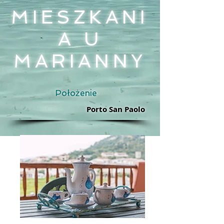
MIESZKANI
A U
MARIANNY
Położenie
Porto San Paolo