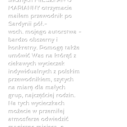
ślicznych MIESZKAŃ U
MARIANNY otrzymacie
mailem przewodnik po
Sardynii pół.-
wsch. mojego autorstwa -
bardzo obszerny i
konkretny. Pomogę także
umówić Was na którąś z
ciekawych wycieczek
indywidualnych z polskim
przewodnikiem, szytych
na miarę dla małych
grup, najczęściej rodzin.
Na tych wycieczkach
możecie w przemiłej
atmosferze odwiedzić