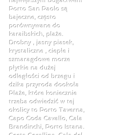
największym bogactwem
Porto San Paolo są
bajeczne, często
porównywane do
karaibskich, plaże.
Drobny , jasny piasek,
krystaliczne , ciepłe i
szmaragdowe morze
płytkie na dużej
odległości od brzegu i
dzika przyroda dookoła
Plaże, które koniecznie
trzeba odwiedzić w tej
okolicy to Porto Taverna,
Capo Coda Cavallo, Cala
Brandinchi, Porto Istana.