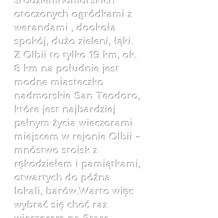
śródziemnomorskich
otoczonych ogródkami z
werandami , dookoła
spokój, dużo zieleni, łąki.
Z Olbii to tylko 19 km, ok.
8 km na południe jest
modne miasteczko
nadmorskie San Teodoro,
które jest najbardziej
pełnym życia wieczorami
miejscem w rejonie Olbii -
mnóstwo stoisk z
rękodziełem i pamiątkami,
otwartych do późna
lokali, barów.Warto więc
wybrać się choć raz