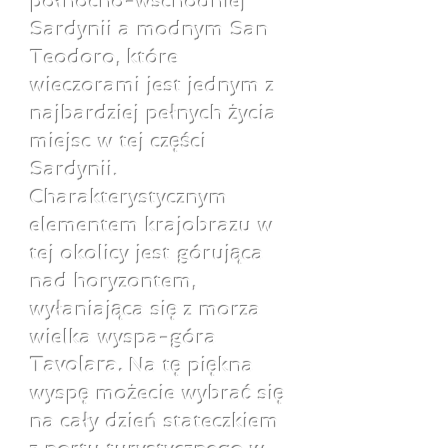
północno-wschodniej
Sardynii a modnym San
Teodoro, które
wieczorami jest jednym z
najbardziej pełnych życia
miejsc w tej części
Sardynii.
Charakterystycznym
elementem krajobrazu w
tej okolicy jest górująca
nad horyzontem,
wyłaniająca się z morza
wielka wyspa-góra
Tavolara.
Na tę piękna
wyspę możecie wybrać się
na cały dzień stateczkiem