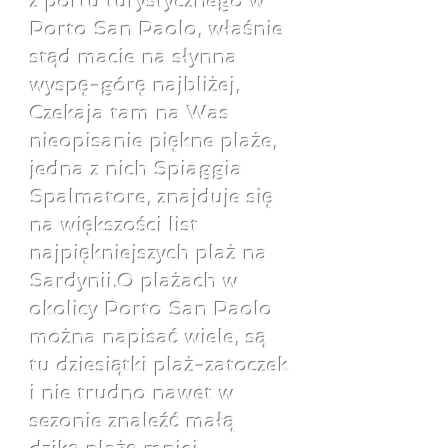
z portu turystycznego w
Porto San Paolo, właśnie
stąd macie na słynna
wyspę-górę najbliżej,
Czekaja tam na Was
nieopisanie piękne plaże,
jedna z nich Spiaggia
Spalmatore, znajduje się
na większości list
najpiękniejszych plaż na
Sardynii.O plażach w
okolicy Porto San Paolo
można napisać wiele, są
tu dziesiątki plaż-zatoczek
i nie trudno nawet w
sezonie znaleźć małą