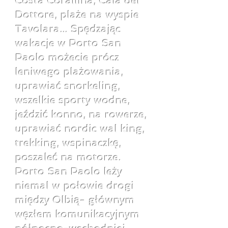
Costa Corallina, Cala del
Dottore, plaże na wyspie
Tavolara... Spędzając
wakacje w Porto San
Paolo możecie prócz
leniwego plażowania,
uprawiać snorkeling,
wszelkie sporty wodne,
jeździć konno, na rowerze,
uprawiać nordic wal king,
trekking, wspinaczkę,
poszaleć na motorze.
Porto San Paolo leży
niemal w połowie drogi
między Olbią- głównym
węzłem komunikacyjnym