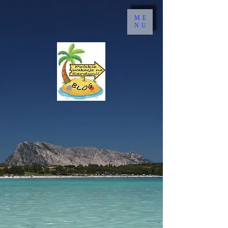
ME
NU