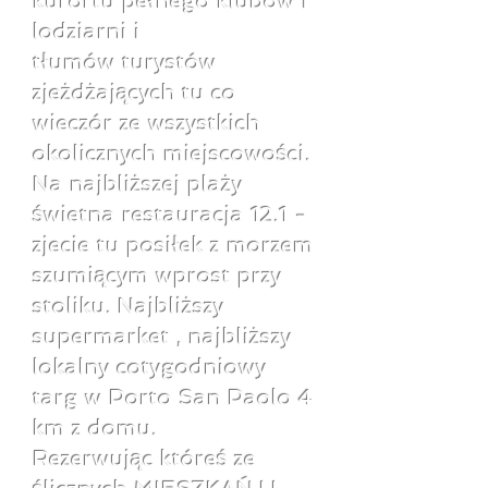
kurortu pełnego klubów i
lodziarni i
tłumów turystów
zjeżdżających tu co
wieczór ze wszystkich
okolicznych miejscowości.
Na najbliższej plaży
świetna restauracja 12.1 -
zjecie tu posiłek z morzem
szumiącym wprost przy
stoliku. Najbliższy
supermarket , najbliższy
lokalny cotygodniowy
targ w Porto San Paolo 4
km z domu.
Rezerwując któreś ze