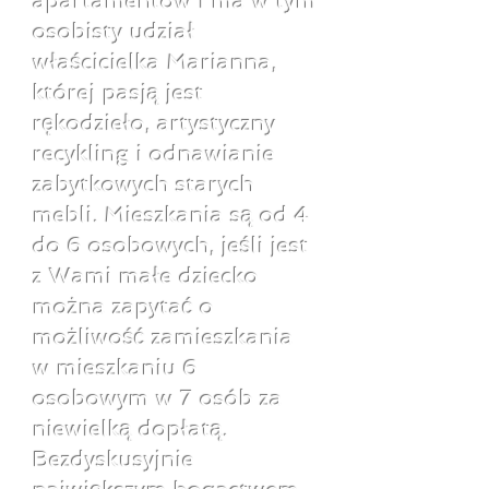
apartamentów i ma w tym
osobisty udział
właścicielka Marianna,
której pasją jest
rękodzieło, artystyczny
recykling i odnawianie
zabytkowych starych
mebli. Mieszkania są od 4
do 6 osobowych, jeśli jest
z Wami małe dziecko
można zapytać o
możliwość zamieszkania
w mieszkaniu 6
osobowym w 7 osób za
niewielką dopłatą.
Bezdyskusyjnie