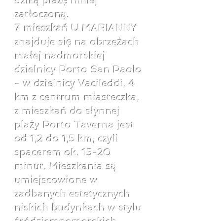
dziką plażę mniej
zatłoczoną.
7 mieszkań U MARIANNY
znajduje się na obrzeżach
małej nadmorskiej
dzielnicy Porto San Paolo
- w dzielnicy Vacileddi, 4
km z centrum miasteczka,
z mieszkań do słynnej
plaży Porto Taverna jest
od 1,2 do 1,5 km, czyli
spacerem ok. 15-20
minut. Mieszkania są
umiejscowione w
zadbanych estetycznych
niskich budynkach w stylu