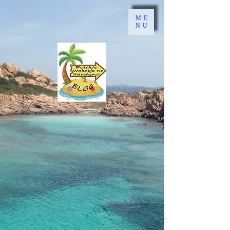
ME
NU