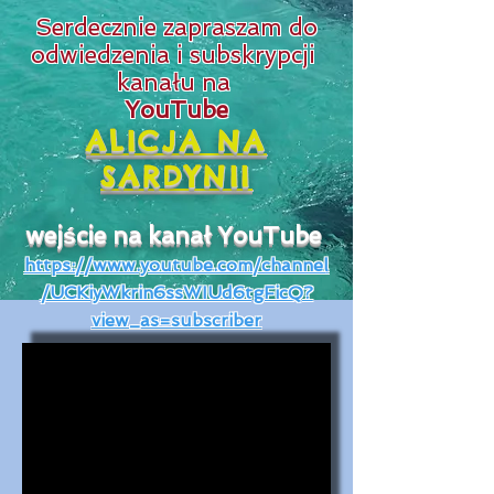
Serdecznie zapraszam do
odwiedzenia i subskrypcji
kanału na
YouTube
ALICJA NA
SARDYNII
wejście na kanał YouTube
https://www.youtube.com/channel
/UCKiyWkrin6ssWIUd6tgFicQ?
view_as=subscriber