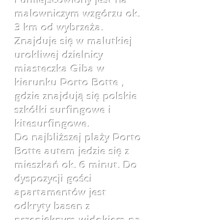
i umiejscowiony jest na
malowniczym wzgórzu ok.
3 km od wybrzeża.
Znajduje się w malutkiej
urokliwej dzielnicy
miasteczka Giba w
kierunku Porto Botte ,
gdzie znajdują się polskie
szkółki surfingowe i
kitesurfingowe.
Do najbliższej plaży Porto
Botte autem jedzie się z
mieszkań ok. 6 minut. Do
dyspozycji gości
apartamentów jest
odkryty basen z