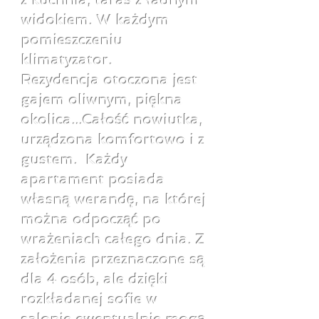
z kuchnia, taras z ładnym
widokiem. W każdym
pomieszczeniu
klimatyzator.
Rezydencja otoczona jest
gajem oliwnym, piękna
okolica...Całość nowiutka,
urządzona komfortowo i z
gustem. Każdy
apartament posiada
własną werandę, na której
można odpocząć po
wrażeniach całego dnia. Z
założenia przeznaczone są
dla 4 osób, ale dzięki
rozkładanej sofie w