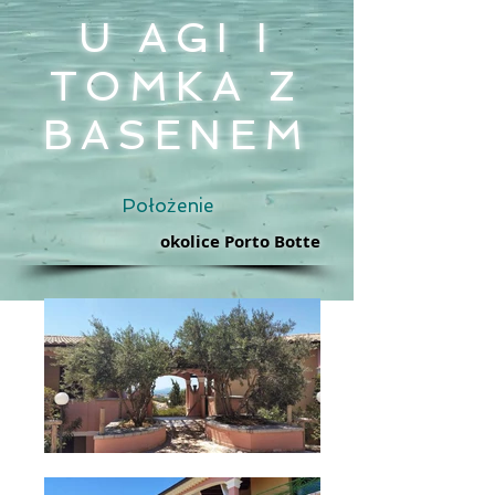
U AGI I
TOMKA Z
BASENEM
Położenie
okolice Porto Botte