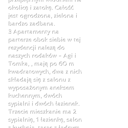
przepięknym widokiem na
okolicę i zatokę. Całość
jest ogrodzona, zielona i
bardzo zadbana.
3 Apartamenty na
parterze obok siebie w tej
rezydencji nalezą do
naszych rodaków - Agi i
Tomka, , mają po 60 m
kwadratowych, dwa z nich
składają się z salonu z
wyposażonym aneksem
kuchennym, dwóch
sypialni i dwóch łazienek.
Trzecie mieszkanie ma 2
sypialnię, 1 łazienkę, salon