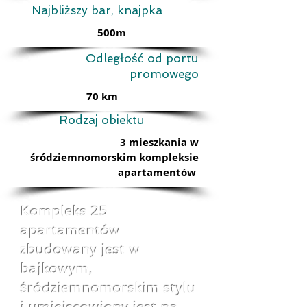
Najbliższy bar, knajpka
500m
Odległość od portu
promowego
70 km
Rodzaj obiektu
3 mieszkania w
śródziemnomorskim kompleksie
apartamentów
Kompleks 25
apartamentów
zbudowany jest w
bajkowym,
śródziemnomorskim stylu