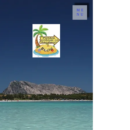
ME
NU