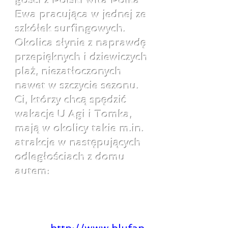
gości z Polski wita Polka
Ewa pracująca w jednej ze
szkółek surfingowych.
Okolica słynie z naprawdę
przepięknych i dziewiczych
plaż, niezatłoczonych
nawet w szczycie sezonu.
Ci, którzy chcą spędzić
wakacje U Agi i Tomka,
mają w okolicy takie m.in.
atrakcje w następujących
odległościach z domu
autem:
- godzinę drogi z
rezydencji jest aquapark
blufan koło