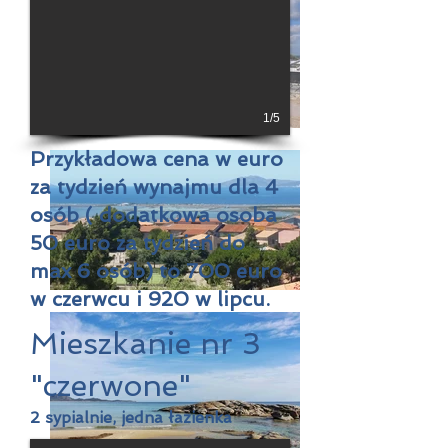
1/5
Przykładowa cena w euro
za tydzień wynajmu dla 4
osób ( dodatkowa osoba
50 euro za tydzień do
max 6 osób) to 700 euro
w czerwcu i 920 w lipcu.
Mieszkanie nr 3
"czerwone"
2 sypialnie, jedna łazienka