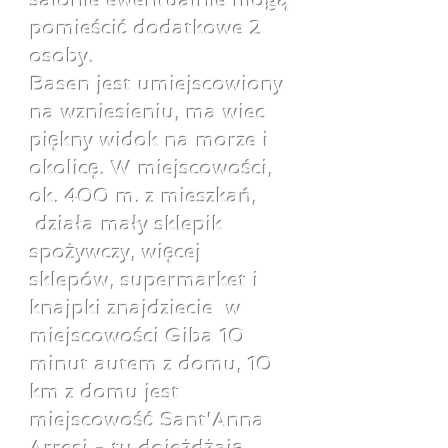
salonie ewentualnie mogą
pomieścić dodatkowe 2
osoby.
Basen jest umiejscowiony
na wzniesieniu, ma wiec
piękny widok na morze i
okolicę. W miejscowości,
ok. 400 m. z mieszkań,
działa mały sklepik
spożywczy, więcej
sklepów, supermarket i
knajpki znajdziecie w
miejscowości Giba 10
minut autem z domu, 10
km z domu jest
miejscowość Sant'Anna