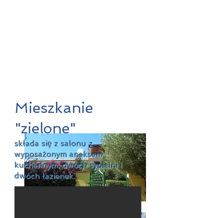
dotrzeć
do: CHIA, PULA, NORA, CAG
LIARI, MASUA, NEBIDA, BUG
ERRU, FIUMIMAGGIORE,
IGLESIAS, SANT’
ANTIOCO, CARLOFORTE
Mieszkanie
"zielone"
składa się z salonu z
wyposażonym aneksem
kuchennym, dwóch sypialni i
dwóch łazienek.