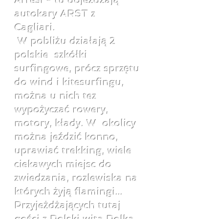
Arresi - tu dojeżdżają
autokary ARST z
Cagliari.
W pobliżu działają 2
polskie szkółki
surfingowe, prócz sprzętu
do wind i kitesurfingu,
można u nich tez
wypożyczać rowery,
motory, kłady. W okolicy
można jeździć konno,
uprawiać trekking, wiele
ciekawych miejsc do
zwiedzania, rozlewiska na
których żyją flamingi...
Przyjeżdżających tutaj