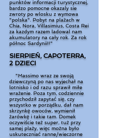
punktów informacji turystycznej,
bardzo pomocne okazaly sie
zwroty po wlosku z wymowa
"polska". Pobyt na plażach w
Chia, Nora, Villasimius, Costa Rei
za kazdym razem ladowal nam
akumulatory na cały rok. Za rok
północ Sardynii!!"
SIERPIEŃ, CAPOTERRA,
2 DZIECI
"Massimo wraz ze swoją
dziewczyną po nas wyjechał na
lotnisko i od razu sprawił miłe
wrażenie. Poza tym, codziennie
przychodził zapytać się, czy
wszystko w porządku, dał nam
skrzynkę owoców, wymienił
żarówkę i takie tam. Domek
oczywiście też super, tuż przy
samej plaży, więc można było
uskuteczniać ranne/wieczorne