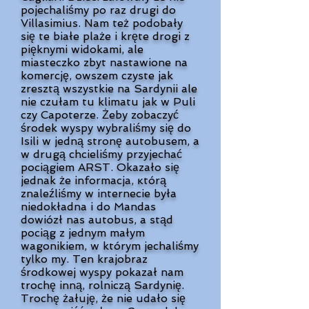
pojechaliśmy po raz drugi do
Villasimius. Nam też podobały
się te białe plaże i kręte drogi z
pięknymi widokami, ale
miasteczko zbyt nastawione na
komercję, owszem czyste jak
zresztą wszystkie na Sardynii ale
nie czułam tu klimatu jak w Puli
czy Capoterze. Żeby zobaczyć
środek wyspy wybraliśmy się do
Isili w jedną stronę autobusem, a
w drugą chcieliśmy przyjechać
pociągiem ARST. Okazało się
jednak że informacja, ĸtórą
znaleźliśmy w internecie była
niedokładna i do Mandas
dowiózł nas autobus, a stąd
pociąg z jednym małym
wagonikiem, w którym jechaliśmy
tylko my. Ten krajobraz
środkowej wyspy pokazał nam
trochę inną, rolniczą Sardynię.
Trochę żałuję, że nie udało się