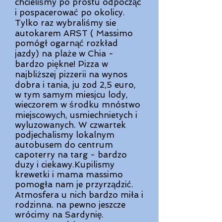
chcieliśmy po prostu odpocząc
i pospacerować po okolicy.
Tylko raz wybraliśmy sie
autokarem ARST ( Massimo
pomógł ogarnąć rozkład
jazdy) na plaże w Chia -
bardzo piękne! Pizza w
najbliższej pizzerii na wynos
dobra i tania, ju zod 2,5 euro,
w tym samym miesjcu lody,
wieczorem w środku mnóstwo
miejscowych, usmiechnietych i
wyluzowanych. W czwartek
podjechalismy lokalnym
autobusem do centrum
capoterry na targ - bardzo
duzy i ciekawy.Kupilismy
krewetki i mama massimo
pomogła nam je przyrządzić.
Atmosfera u nich bardzo miła i
rodzinna. na pewno jeszcze
wrócimy na Sardynię.