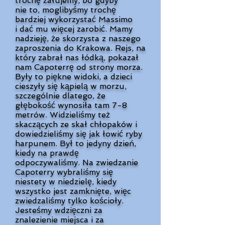
trochę żałujemy, bo gdyby
nie to, moglibyśmy trochę
bardziej wykorzystać Massimo
i dać mu więcej zarobić. Mamy
nadzieję, że skorzysta z naszego
zaproszenia do Krakowa. Rejs, na
który zabrał nas łódką, pokazał
nam Capoterrę od strony morza.
Były to piękne widoki, a dzieci
cieszyły się kąpielą w morzu,
szczególnie dlatego, że
głębokość wynosiła tam 7-8
metrów. Widzieliśmy też
skaczących ze skał chłopaków i
dowiedzieliśmy się jak łowić ryby
harpunem. Był to jedyny dzień,
kiedy na prawdę
odpoczywaliśmy. Na zwiedzanie
Capoterry wybraliśmy się
niestety w niedzielę, kiedy
wszystko jest zamknięte, więc
zwiedzaliśmy tylko kościoły.
Jesteśmy wdzięczni za
znalezienie miejsca i za