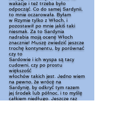
wakacje
i też trzeba było
odpocząć. Co do samej Sardynii,
to mnie oczarowała. Byłam
w Rzymie tylko z Włoch, i
pozostawił po mnie jakiś taki
niesmak. Za to Sardynia
nadrabia moją ocenę Włoch
znacznie! Muszę zwiedzić jeszcze
trochę kontynentu, by porównać
czy to
Sardowie i ich wyspa są tacy
cudowni, czy po prostu
większość
włochów takich jest. Jedno wiem
na pewno, że wrócę na
Sardynię, by odkryć tym razem
jej środek lub północ, i to myślę
całkiem niedługo.
Jeszcze raz
dziękuję za każdą pomoc!
Chcielibyśmy się jakoś Pani
odwdzięczyć.
Pozdrawiam, Magdalena
(+Małgosia i Damian)."