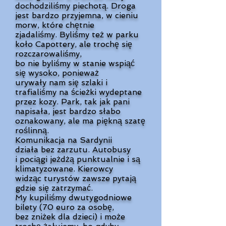
dochodziliśmy piechotą. Droga
jest bardzo przyjemna, w cieniu
morw,
które chętnie
zjadaliśmy.
Byliśmy też w parku
koło Capottery,
ale trochę się
rozczarowaliśmy,
bo nie byliśmy w stanie wspiąć
się
wysoko, ponieważ
urywały nam się
szlaki i
trafialiśmy na ścieżki
wydeptane
przez kozy.
Park, tak jak pani
napisała,
jest bardzo słabo
oznakowany,
ale ma piękną szatę
roślinną.
Komunikacja na Sardynii
działa
bez zarzutu. Autobusy
i pociągi jeżdżą punktualnie i są
klimatyzowane. Kierowcy
widząc turystów zawsze pytają
gdzie się zatrzymać.
My kupiliśmy dwutygodniowe
bilety (70 euro za osobę,
bez zniżek dla dzieci) i może