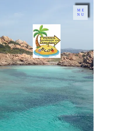
ME
NU