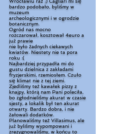
Wrocławiu raz ;) Cagliari mi się
bardzo podobało, byliśmy w
muzeum
archeologicznymi i w ogrodzie
botanicznym.
Ogród nas mocno
rozczarował,
kosztował 4euro a
już prawie
nie było
żadnych ciekawych
kwiatów.
Niestety nie ta pora
roku :(
Najbardziej przypadła mi do
gustu
dzielnica z zakładami
fryzjerskimi,
rzemiosłem. Czuło
się klimat nie z tej
ziemi.
Zjedliśmy też kawałek pizzy
z
knajpy, którą nam Pani poleciła,
bo zgłodnieliśmy akurat w czasie
sjesty,
a lokalik był ten akurat
otwarty.
Bardzo dobra, i nie
żałowali dodatków.
Planowaliśmy też Villasimus,
ale
już byliśmy wypompowani i
zrezygnowaliśmy, w końcu to