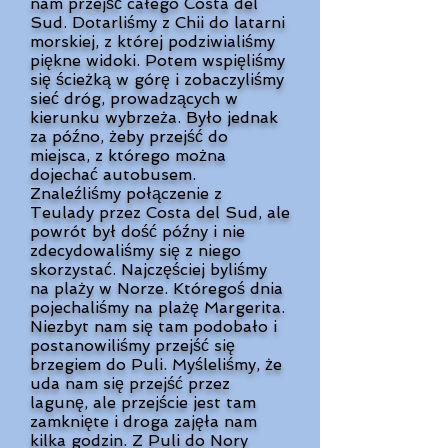
nam przejść całego Costa del
Sud. Dotarliśmy z Chii do latarni
morskiej, z której podziwialiśmy
piękne widoki. Potem wspięliśmy
się ścieżką w górę i zobaczyliśmy
sieć dróg, prowadzących w
kierunku wybrzeża. Było jednak
za późno, żeby przejść do
miejsca, z którego można
dojechać autobusem.
Znaleźliśmy połączenie z
Teulady przez Costa del Sud, ale
powrót był dość późny i nie
zdecydowaliśmy się z niego
skorzystać. Najczęściej byliśmy
na plaży w Norze. Któregoś dnia
pojechaliśmy na plażę Margerita.
Niezbyt nam się tam podobało i
postanowiliśmy przejść się
brzegiem do Puli. Myśleliśmy, że
uda nam się przejść przez
lagunę, ale przejście jest tam
zamknięte i droga zajęła nam
kilka godzin. Z Puli do Nory