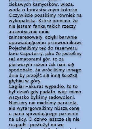
ciekawych kamyczków, wieża,
woda o fantastycznym kolorze.
Oczywiście poszliśmy również na
wykopaliska. Które pomimo, że
nie jestem fanką takich rzeczy
autentycznie mnie
zainteresowały, dzięki barwnie
opowiadającemu przewodnikowi.
Pojechaliśmy też do rezerwatu
koło Capoterry, jako że jesteśmy
też amatorami gór, to za
pierwszym razem tak nam się
spodobało, że wróciliśmy innego
dnia by przejść się inną ścieżką
głębiej w góry.
Cagliari-akurat wypadło, że to
był dzień gdy padało, więc mimo
wszystko byliśmy zadowoleni.
Niestety nie mieliśmy parasola,
ale wytargowaliśmy niższą cenę
u pana sprzedającego parasole
na ulicy. O dziwo jeszcze się nie
rozpadł i posłużył mi we