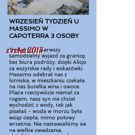
WRZESIEŃ TYDZIEŃ U
MASSIMO W
CAPOTERRA 3 OSOBY
z roku 2013
To był nasz pierwszy
samodzielny wyjazd za granicę,
bez biura podróży. dzięki Alicjo
za wszytskie rady i wskazówki.
Massimo odebrał nas z
lotniska, w mieszkaniu czekała
na nas butelka wina i owoce.
Plaża rzeczywiście niemal za
rogiem, nasz syn nie chciał
wychodzić z wody, tak jak
pisałaś - woda w morzu była
wciąz ciepła, mimo połowy
września. Nie nastawialiśmy sie
na wielkie zwiedzanie,