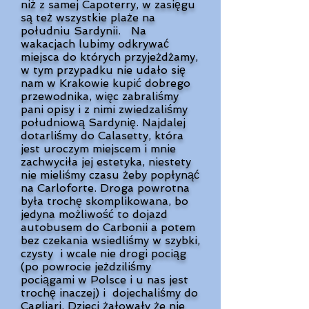
niż z samej Capoterry, w zasięgu
są też wszystkie plaże na
południu Sardynii. Na
wakacjach lubimy odkrywać
miejsca do których przyjeżdżamy,
w tym przypadku nie udało się
nam w Krakowie kupić dobrego
przewodnika, więc zabraliśmy
pani opisy i z nimi zwiedzaliśmy
południową Sardynię. Najdalej
dotarliśmy do Calasetty, która
jest uroczym miejscem i mnie
zachwyciła jej estetyka, niestety
nie mieliśmy czasu żeby popłynąć
na Carloforte. Droga powrotna
była trochę skomplikowana, bo
jedyna możliwość to dojazd
autobusem do Carbonii a potem
bez czekania wsiedliśmy w szybki,
czysty i wcale nie drogi pociąg
(po powrocie jeżdziliśmy
pociągami w Polsce i u nas jest
trochę inaczej) i dojechaliśmy do
Cagliari. Dzieci żałowały że nie