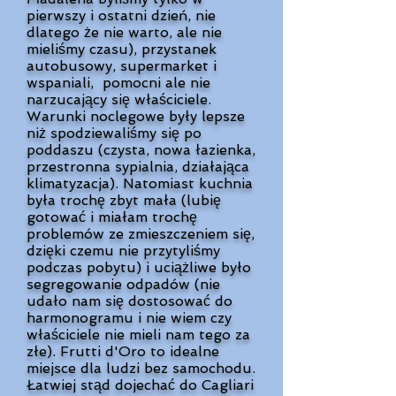
pierwszy i ostatni dzień, nie
dlatego że nie warto, ale nie
mieliśmy czasu), przystanek
autobusowy, supermarket i
wspaniali, pomocni ale nie
narzucający się właściciele.
Warunki noclegowe były lepsze
niż spodziewaliśmy się po
poddaszu (czysta, nowa łazienka,
przestronna sypialnia, działająca
klimatyzacja). Natomiast kuchnia
była trochę zbyt mała (lubię
gotować i miałam trochę
problemów ze zmieszczeniem się,
dzięki czemu nie przytyliśmy
podczas pobytu) i uciążliwe było
segregowanie odpadów (nie
udało nam się dostosować do
harmonogramu i nie wiem czy
właściciele nie mieli nam tego za
złe). Frutti d'Oro to idealne
miejsce dla ludzi bez samochodu.
Łatwiej stąd dojechać do Cagliari