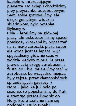
kąpiele w interesującym
plenerze. Do sklepu chodziliśmy
przy przystanku autobusowym.
Sami sobie gotowaliśmy, ale
dzięki genialnym włoskim
składnikom, było pysznie!
Byliśmy w:
Chia - leżeliśmy na głównej
plaży, ale uskuteczniliśmy spacer
pomiędzy krzakami by popatrzeć
na te małe zatoczki, plaża super,
ale woda jeszcze lepsza, więc
spędzaliśmy głównie czas w
wodzie. Jedyny minus, że przez
prawie całą drogę autobusem z
frutti do Chia, musieliśmy stać w
autobusie, bo wszystkie miejsca
były zajęte, przez ciemnoskórych
sprzedających gadżety ;)
Nora - jako, że już było po
sezonie, to pojechaliśmy do Puli,
a stamtąd przeszliśmy się do
Nory, która szalenie nam się
podobała. Dużo rybek i