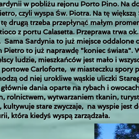
rdynii w pobliżu rejonu Porto Pino. Na do
etro, czyli wyspa Św. Piotra. Na tę większą
 tę drugą trzeba przepłynąć małym promem
ioco z portu Calasetta. Przeprawa trwa ok.
. Sama Sardynia to już miejsce oddalone 
San Pietro to już naprawdę "koniec świata".
ielscy ludzie, mieszkańców jest mało i wszy
- portowe Carloforte, w miasteczku spory p
zą od niej urokliwe wąskie uliczki Starego
h głównie dania oparte na rybach i owocach
m, rolnictwem, wytwarzaniem tkanin, turys
, kultywuje stare zwyczaje, na wyspie jest 
rii, która kiedyś wyspą zarządzała.