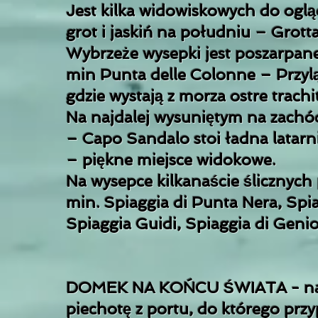
Jest kilka widowiskowych do ogląd
grot i jaskiń na południu – Gro
Wybrzeże wysepki jest poszarpan
min Punta delle Colonne – Przy
gdzie wystają z morza ostre trachi
Na najdalej wysuniętym na zachó
– Capo Sandalo stoi ładna latar
– piękne miejsce widokowe.
Na wysepce kilkanaście ślicznych 
min. Spiaggia di Punta Nera, Spi
Spiaggia Guidi, Spiaggia di Genio
DOMEK NA KOŃCU ŚWIATA - na star
piechotę z portu, do którego prz