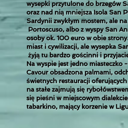
wysepki przytulone do brzegów Sa
oraz nad nią mniejsza Isola San Pi
Sardynii zwykłym mostem, ale na
Portoscuso, albo z wyspy San Ant
osoby ok. 100 euro w obie strony
miast i cywilizacji, ale wysepka 
żyją tu bardzo gościnni i przyjac
Na wyspie jest jedno miasteczko 
Cavour obsadzona palmami, odchod
świetnych restauracji oferującyc
na stałe zajmują się rybołówstwe
się pieśni w miejscowym dialekcie
tabarkino, mający korzenie w Ligu