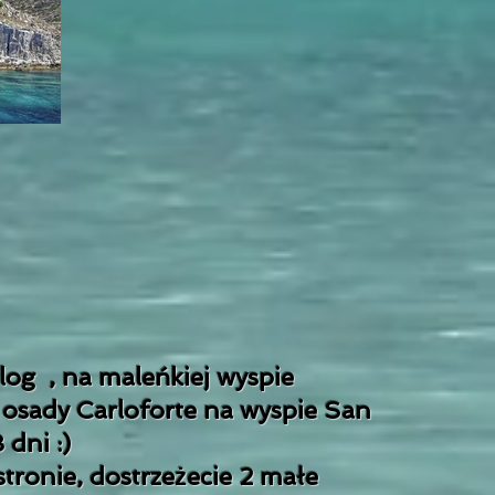
og , na maleńkiej wyspie
 osady Carloforte na wyspie San
 dni :)
stronie, dostrzeżecie 2 małe