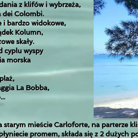
ania z klifów i wybrzeża,
tta dei Colombi.
e i bardzo widokowe,
lądek Kolumn,
towe skały.
d cyplu wyspy
nia morska
plaż,
aggia La Bobba,
...
ym mieście Carloforte, na parterze klima
ypłyniecie promem, składa się z 2 dużych 