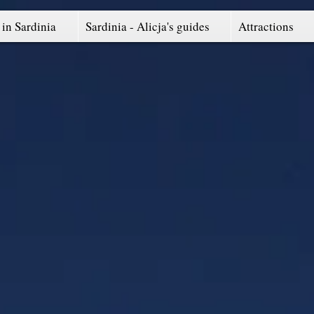
in Sardinia
Sardinia - Alicja's guides
Attractions