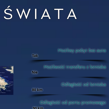
 ŚWIATA
Możliwy pobyt bez auta
Tak
Możliwość transferu z lotniska
Nie
Odległość od lotniska
80 km
Odległość od portu promowego
90 km